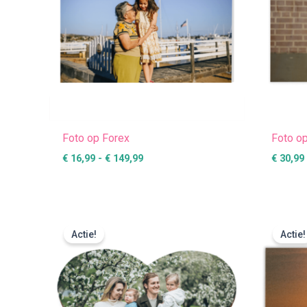
Foto op Forex
Foto op
€
16,99
-
€
149,99
€
30,99
Prijsklasse:
€ 5,99
Actie!
Actie!
tot
€ 20,99