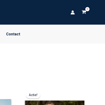
Contact
Prijsklasse:
€ 24,99
Actie!
tot
€ 112,49