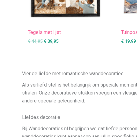
Tegels met lijst
Tuinpo
€
44,95
€
39,95
€
19,99
Vier de liefde met romantische wanddecoraties
Als verliefd stel is het belangrijk om speciale momen
stralen. Onze decoratieve stukken voegen een vleugje
andere speciale gelegenheid.
Liefdes decoratie
Bij Wanddecoraties.nl begrijpen we dat liefde persoonli
wanddecoraties kunt aanpassen aan jullie specifieke sma