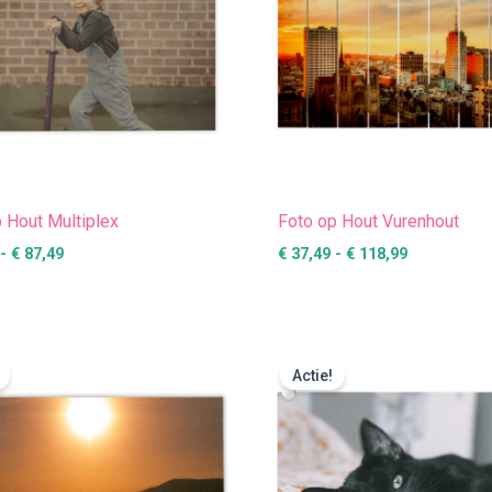
 Hout Multiplex
Foto op Hout Vurenhout
-
€
87,49
€
37,49
-
€
118,99
Prijsklasse:
Prijsklasse
€ 15,99
€ 28,99
Actie!
tot
tot
€ 91,99
€ 349,99