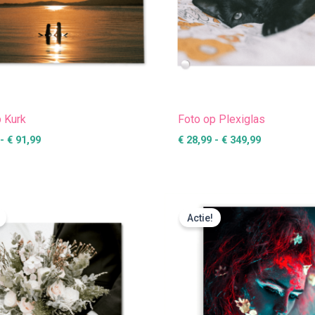
p Kurk
Foto op Plexiglas
-
€
91,99
€
28,99
-
€
349,99
Prijsklasse:
Prijsklasse
€ 8,95
€ 24,99
Actie!
tot
tot
€ 13,95
€ 427,49