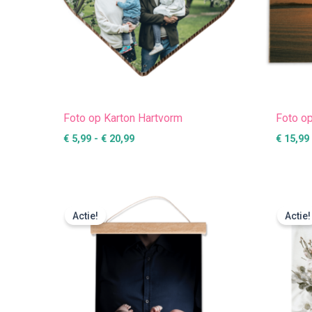
Foto op Karton Hartvorm
Foto o
€
5,99
-
€
20,99
€
15,99
Prijsklasse:
€ 16,99
Actie!
Actie!
tot
€ 38,99