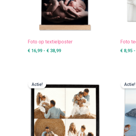
Foto op textielposter
Foto te
€
16,99
-
€
38,99
€
8,95
-
Oorspronkelijke
Huidige
prijs
prijs
Actie!
Actie!
was:
is:
€ 44,95.
€ 39,95.