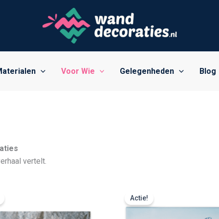
aterialen
Voor Wie
Gelegenheden
Blog
aties
rhaal vertelt.
Prijsklasse:
Prijsklasse:
€ 24,99
€ 16,99
Actie!
tot
tot
€ 263,99
€ 57,49