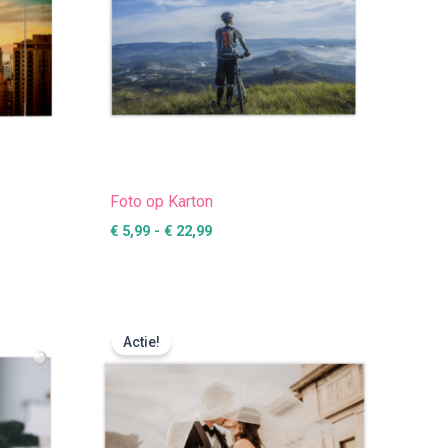
Foto op Karton
€
5,99
-
€
22,99
:
Prijsklasse:
€ 3,99
Actie!
tot
€ 18,99