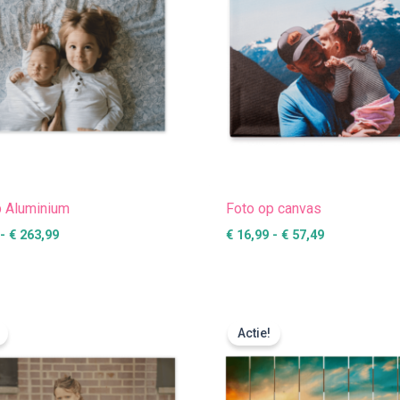
p Aluminium
Foto op canvas
-
€
263,99
€
16,99
-
€
57,49
Prijsklasse:
Prijsklasse
€ 30,99
€ 37,49
Actie!
tot
tot
€ 87,49
€ 118,99