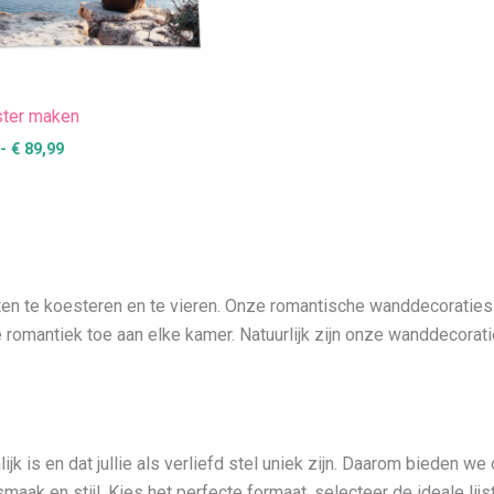
ster maken
-
€
89,99
ten te koesteren en te vieren. Onze romantische wanddecoraties k
 romantiek toe aan elke kamer. Natuurlijk zijn onze wanddecorat
jk is en dat jullie als verliefd stel uniek zijn. Daarom bieden we 
ak en stijl. Kies het perfecte formaat, selecteer de ideale lijst e