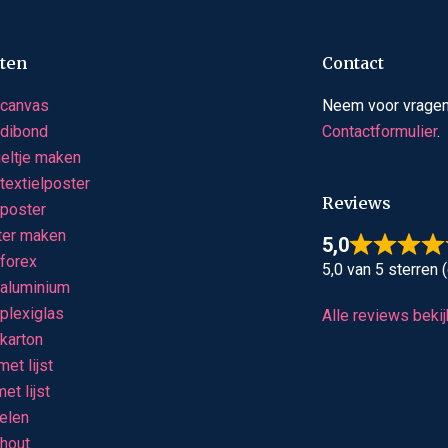
ten
Contact
 canvas
Neem voor vragen
 dibond
Contactformulier
.
geltje maken
textielposter
Reviews
 poster
ter maken
5,0
 forex
5,0 van 5 sterren
 aluminium
plexiglas
Alle reviews beki
karton
et lijst
et lijst
elen
 hout