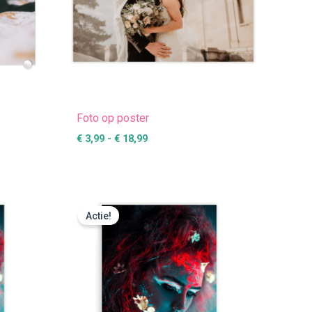
Foto op poster
€
3,99
-
€
18,99
:
Prijsklasse:
€ 25,49
Actie!
tot
€ 424,99