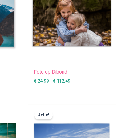
Foto op Dibond
€
24,99
-
€
112,49
:
Prijsklasse:
€ 5,99
Actie!
tot
€ 22,99