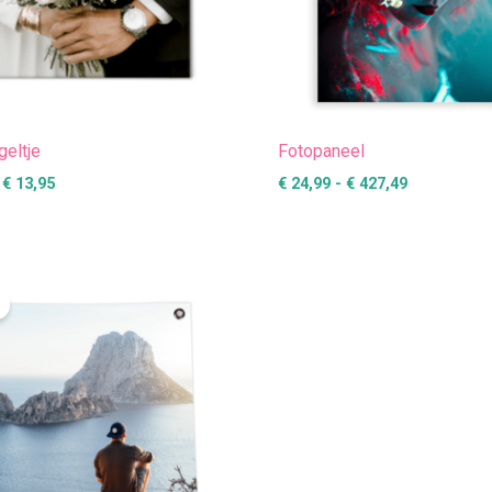
geltje
Fotopaneel
€
13,95
€
24,99
-
€
427,49
Prijsklasse:
€ 19,99
tot
€ 89,99