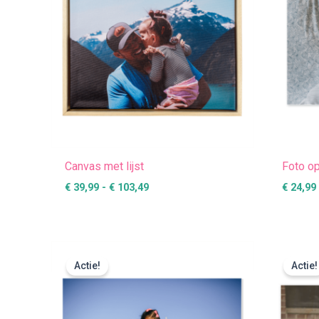
Canvas met lijst
Foto o
€
39,99
-
€
103,49
€
24,99
Prijsklasse:
€ 16,99
Actie!
Actie!
tot
€ 149,99