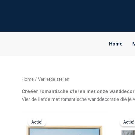
Ga
naar
de
inhoud
Home
M
Home
/ Verliefde stellen
Creëer romantische sferen met onze wanddecor
Vier de liefde met romantische wanddecoratie die je ve
Prijsklasse:
€ 39,99
Actie!
Actie!
tot
€ 103,49