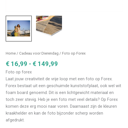
Prijsklasse:
Home
/
Cadeau voor Dierendag
/ Foto op Forex
€ 16,99
€
16,99
-
€
149,99
tot
Foto op forex
€ 149,99
Laat jouw creativiteit de vrije loop met een foto op Forex.
Forex bestaat uit een geschuimde kunststofplaat, ook wel wit
foam board genoemd. Dit is een lichtgewicht materiaal en
toch zeer stevig. Heb je een foto met veel details? Op Forex
komen deze erg mooi naar voren. Daarnaast zijn de kleuren
kraakhelder en kan de foto bijzonder scherp worden
afgedrukt.