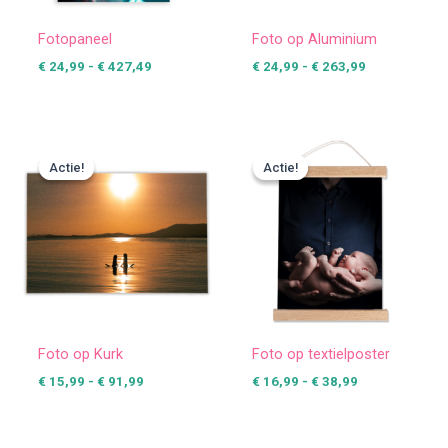
Fotopaneel
Foto op Aluminium
€
24,99
-
€
427,49
€
24,99
-
€
263,99
Prijsklasse:
Prijsklasse:
€ 15,99
€ 16,99
Actie!
Actie!
Actie!
Actie!
tot
tot
€ 91,99
€ 38,99
Foto op Kurk
Foto op textielposter
€
15,99
-
€
91,99
€
16,99
-
€
38,99