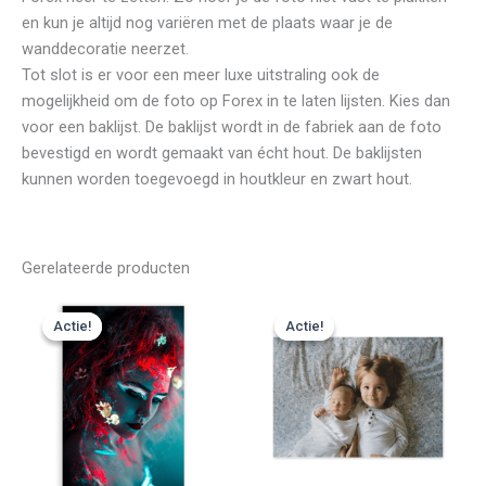
en kun je altijd nog variëren met de plaats waar je de
wanddecoratie neerzet.
Tot slot is er voor een meer luxe uitstraling ook de
mogelijkheid om de foto op Forex in te laten lijsten. Kies dan
voor een baklijst. De baklijst wordt in de fabriek aan de foto
bevestigd en wordt gemaakt van écht hout. De baklijsten
kunnen worden toegevoegd in houtkleur en zwart hout.
Gerelateerde producten
Prijsklasse:
Prijsklasse:
€ 24,99
€ 24,99
Actie!
Actie!
Actie!
Actie!
tot
tot
€ 427,49
€ 263,99