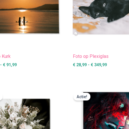
p Kurk
Foto op Plexiglas
-
€
91,99
€
28,99
-
€
349,99
Prijsklasse:
Prijsklasse
€ 8,95
€ 24,99
Actie!
tot
tot
€ 13,95
€ 427,49