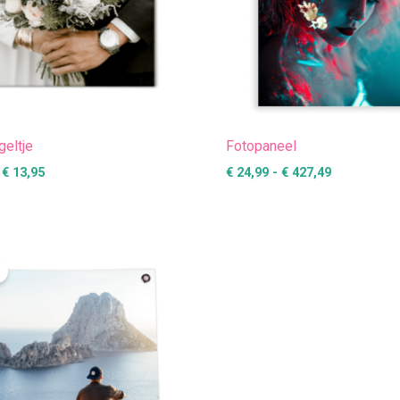
geltje
Fotopaneel
€
13,95
€
24,99
-
€
427,49
Prijsklasse:
€ 19,99
tot
€ 89,99