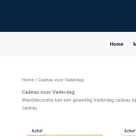
Ga
naar
de
inhoud
Home
M
Home
/ Cadeau voor Vaderdag
Cadeau voor Vaderdag
Wanddecoratie kan een geweldig Vaderdag cadeau zijn 
cadeau.
Prijsklasse:
€ 39,99
Actie!
Actie!
tot