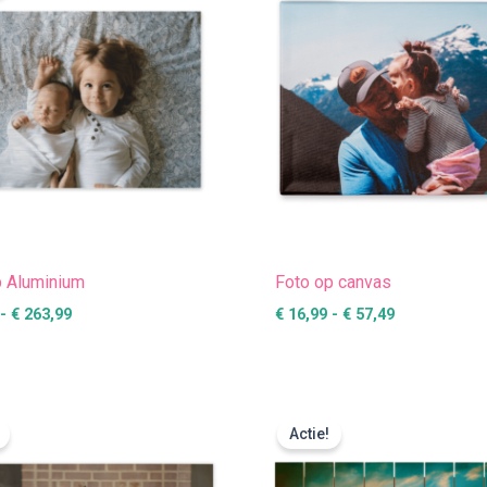
€ 263,99
€ 57,49
p Aluminium
Foto op canvas
-
€
263,99
€
16,99
-
€
57,49
Prijsklasse:
Prijsklasse
€ 30,99
€ 37,49
Actie!
tot
tot
€ 87,49
€ 118,99