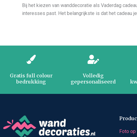
Bij het kiezen van wanddecoratie als Vaderdag cadeau 
interesses past. Het belangrijkste is dat het cadeau je
Gratis full colour
Volledig
bedrukking
gepersonaliseerd
kw
Produc
Foto op