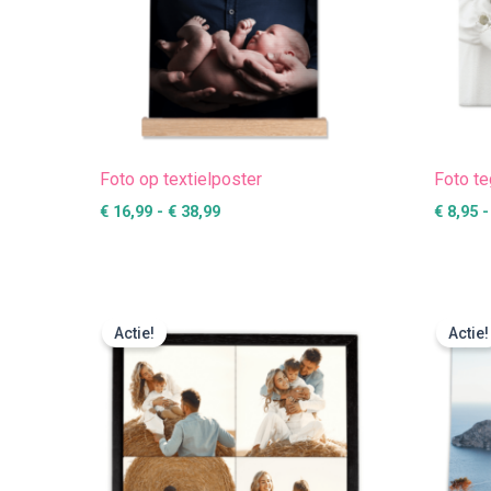
Foto op textielposter
Foto te
€
16,99
-
€
38,99
€
8,95
-
Oorspronkelijke
Huidige
prijs
prijs
Actie!
Actie!
was:
is:
€ 44,95.
€ 39,95.