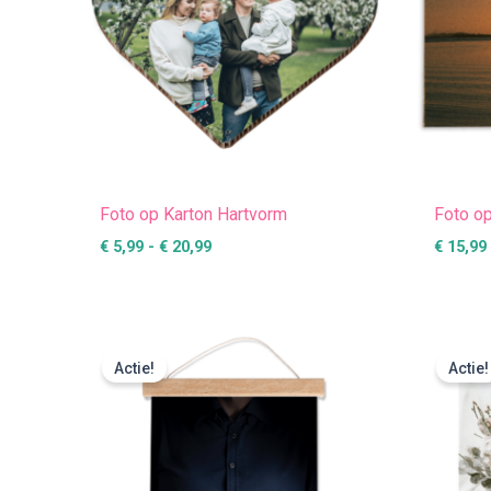
Foto op Karton Hartvorm
Foto o
€
5,99
-
€
20,99
€
15,99
Prijsklasse:
€ 16,99
Actie!
Actie!
tot
€ 38,99