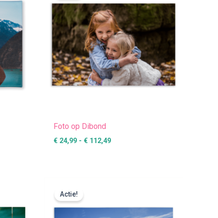
€ 112,49
Foto op Dibond
€
24,99
-
€
112,49
:
Prijsklasse:
€ 5,99
Actie!
tot
€ 22,99