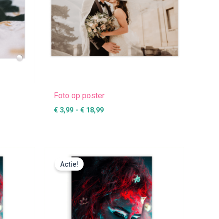
Foto op poster
€
3,99
-
€
18,99
:
Prijsklasse:
€ 25,49
Actie!
tot
€ 424,99