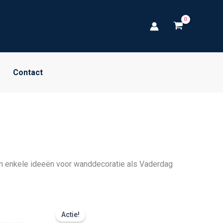
Contact
ijn enkele ideeën voor wanddecoratie als Vaderdag
Prijsklasse:
€ 24,99
Actie!
tot