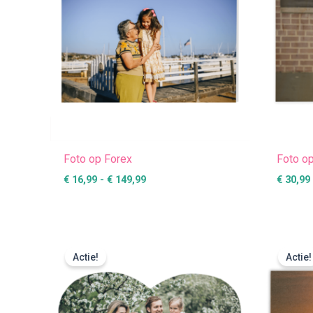
Foto op Forex
Foto op
€
16,99
-
€
149,99
€
30,99
Prijsklasse:
€ 5,99
Actie!
Actie!
tot
€ 20,99