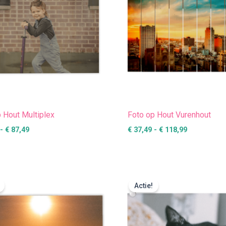
 Hout Multiplex
Foto op Hout Vurenhout
-
€
87,49
€
37,49
-
€
118,99
Prijsklasse:
Prijsklasse
€ 15,99
€ 28,99
Actie!
tot
tot
€ 91,99
€ 349,99