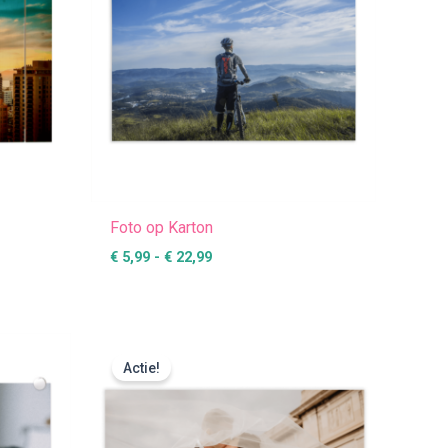
Foto op Karton
€
5,99
-
€
22,99
:
Prijsklasse:
€ 3,99
Actie!
tot
€ 18,99