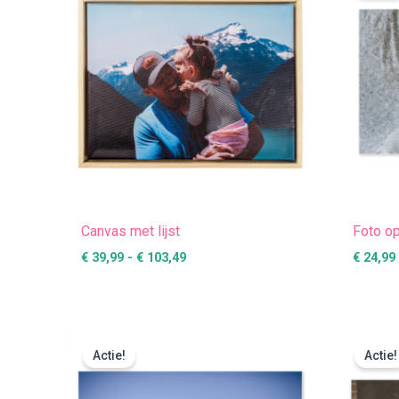
€ 103,49
Canvas met lijst
Foto o
€
39,99
-
€
103,49
€
24,99
Prijsklasse:
€ 16,99
Actie!
Actie!
tot
€ 149,99