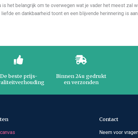
is het belangrijk om te overwegen wat je vader het meest zal wa
 liefde en dankbaarheid toont en een blijvende herinnering is aan 
De beste prijs-
Binnen 24u gedrukt
aliteitverhouding
en verzonden
ten
Contact
 canvas
Neem voor vragen