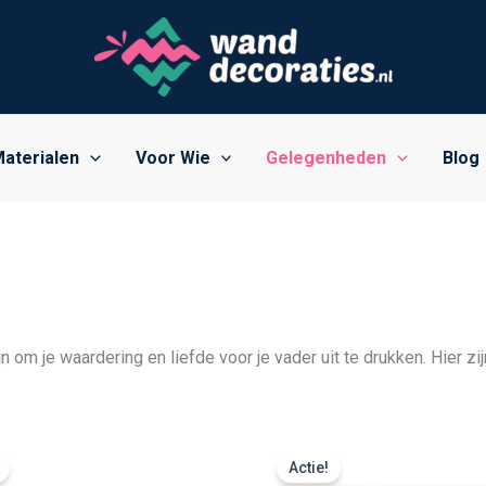
aterialen
Voor Wie
Gelegenheden
Blog
om je waardering en liefde voor je vader uit te drukken. Hier z
Prijsklasse:
Prijsklasse:
€ 24,99
€ 16,99
Actie!
tot
tot