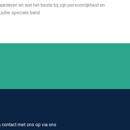
arderen en wat het beste bij zijn persoonlijkheid en
jullie speciale band.
 contact met ons op via ons