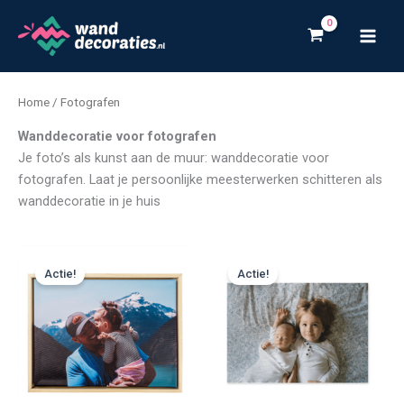
Ga
naar
de
inhoud
Home
/ Fotografen
Wanddecoratie voor fotografen
Je foto’s als kunst aan de muur: wanddecoratie voor
fotografen. Laat je persoonlijke meesterwerken schitteren als
wanddecoratie in je huis
Prijsklasse:
Prijsklasse:
€ 39,99
€ 24,99
Actie!
Actie!
tot
tot
€ 103,49
€ 263,99