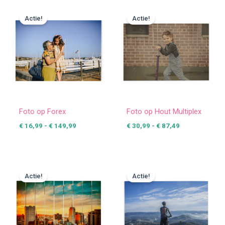
Prijsklasse:
Prijsklasse:
€ 16,99
€ 30,99
Actie!
Actie!
tot
tot
€ 149,99
€ 87,49
Foto op Forex
Foto op Hout Multiplex
€
16,99
-
€
149,99
€
30,99
-
€
87,49
Prijsklasse:
Prijsklasse:
€ 37,49
€ 5,99
Actie!
Actie!
tot
tot
€ 118,99
€ 22,99