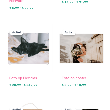
Hartvorm
€
15,99
-
€
91,99
€
5,99
-
€
20,99
Prijsklasse:
Prijsklasse:
€ 28,99
€ 3,99
Actie!
Actie!
tot
tot
€ 349,99
€ 18,99
Foto op Plexiglas
Foto op poster
€
28,99
-
€
349,99
€
3,99
-
€
18,99
Prijsklasse:
Prijsklasse:
€ 16,99
€ 8,95
Actie!
Actie!