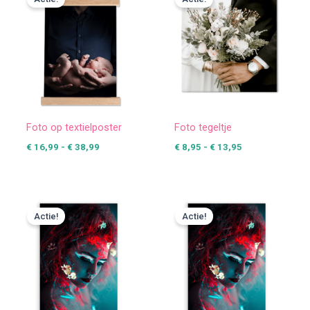
tot
tot
€ 38,99
€ 13,95
Foto op textielposter
Foto tegeltje
€
16,99
-
€
38,99
€
8,95
-
€
13,95
Prijsklasse:
Prijsklasse:
€ 24,99
€ 25,49
Actie!
Actie!
tot
tot
€ 427,49
€ 424,99