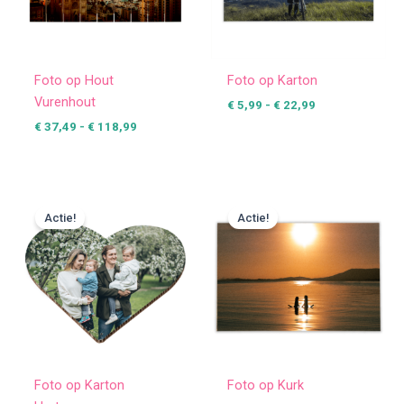
Foto op Hout
Foto op Karton
Vurenhout
€
5,99
-
€
22,99
€
37,49
-
€
118,99
Prijsklasse:
Prijsklasse:
€ 5,99
€ 15,99
Actie!
Actie!
tot
tot
€ 20,99
€ 91,99
Foto op Karton
Foto op Kurk