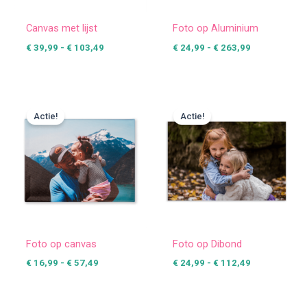
Canvas met lijst
Foto op Aluminium
€
39,99
-
€
103,49
€
24,99
-
€
263,99
Prijsklasse:
Prijsklasse:
€ 16,99
€ 24,99
Actie!
Actie!
tot
tot
€ 57,49
€ 112,49
Foto op canvas
Foto op Dibond
€
16,99
-
€
57,49
€
24,99
-
€
112,49