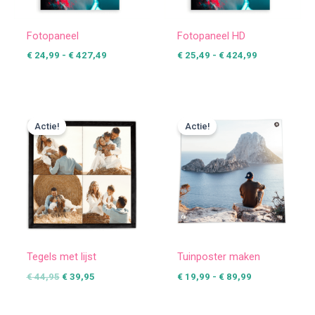
Fotopaneel
Fotopaneel HD
€
24,99
-
€
427,49
€
25,49
-
€
424,99
Oorspronkelijke
Huidige
Prijsklasse:
prijs
prijs
€ 19,99
Actie!
Actie!
was:
is:
tot
€ 44,95.
€ 39,95.
€ 89,99
Tegels met lijst
Tuinposter maken
€
44,95
€
39,95
€
19,99
-
€
89,99