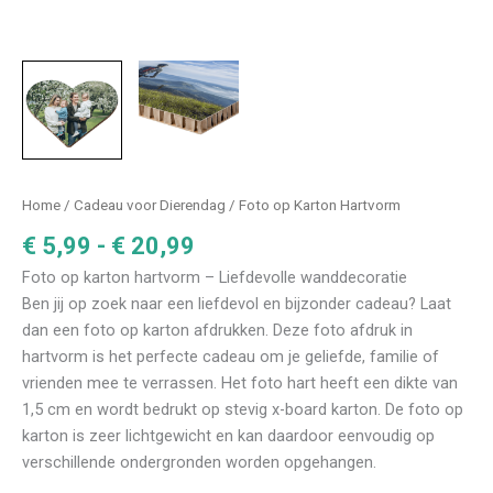
Prijsklasse:
Home
/
Cadeau voor Dierendag
/ Foto op Karton Hartvorm
€ 5,99
€
5,99
-
€
20,99
tot
Foto op karton hartvorm – Liefdevolle wanddecoratie
€ 20,99
Ben jij op zoek naar een liefdevol en bijzonder cadeau? Laat
dan een foto op karton afdrukken. Deze foto afdruk in
hartvorm is het perfecte cadeau om je geliefde, familie of
vrienden mee te verrassen. Het foto hart heeft een dikte van
1,5 cm en wordt bedrukt op stevig x-board karton. De foto op
karton is zeer lichtgewicht en kan daardoor eenvoudig op
verschillende ondergronden worden opgehangen.