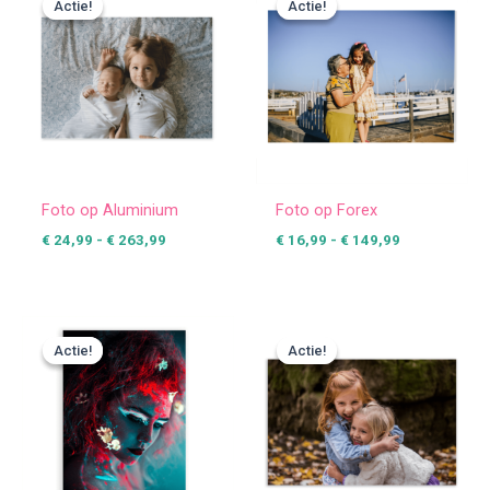
Actie!
Actie!
Actie!
Actie!
tot
tot
€ 263,99
€ 149,99
Foto op Aluminium
Foto op Forex
€
24,99
-
€
263,99
€
16,99
-
€
149,99
Prijsklasse:
Prijsklasse:
€ 24,99
€ 24,99
Actie!
Actie!
Actie!
Actie!
tot
tot
€ 427,49
€ 112,49