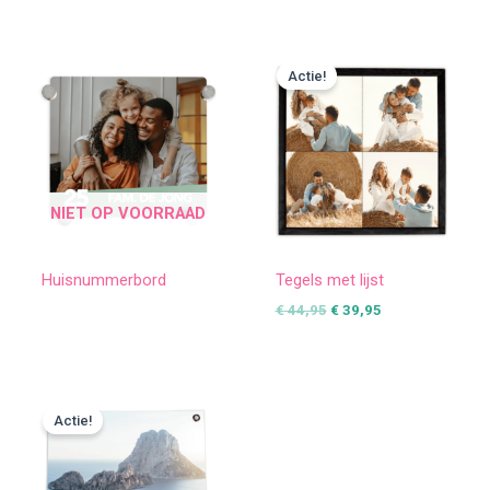
Oorspronkelijke
Huidige
prijs
prijs
Actie!
was:
is:
€ 44,95.
€ 39,95.
NIET OP VOORRAAD
Huisnummerbord
Tegels met lijst
€
44,95
€
39,95
Prijsklasse:
€ 19,99
Actie!
tot
€ 89,99