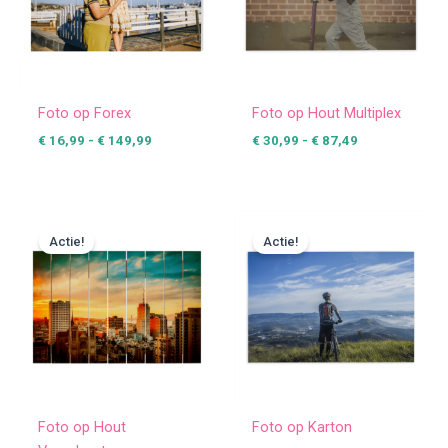
Foto op Forex
Foto op Hout Multiplex
€
16,99
-
€
149,99
€
30,99
-
€
87,49
Prijsklasse:
Prijsklasse:
€ 37,49
€ 5,99
Actie!
Actie!
tot
tot
€ 118,99
€ 22,99
Foto op Hout
Foto op Karton