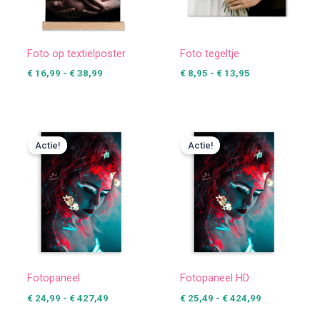
Foto op textielposter
Foto tegeltje
€
16,99
-
€
38,99
€
8,95
-
€
13,95
Prijsklasse:
Prijsklasse:
€ 24,99
€ 25,49
Actie!
Actie!
tot
tot
€ 427,49
€ 424,99
Fotopaneel
Fotopaneel HD
€
24,99
-
€
427,49
€
25,49
-
€
424,99