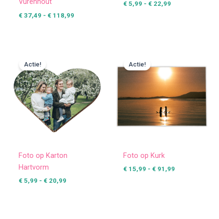
Vurenhout
€
5,99
-
€
22,99
€
37,49
-
€
118,99
Prijsklasse:
Prijsklasse:
€ 5,99
€ 15,99
Actie!
Actie!
tot
tot
€ 20,99
€ 91,99
Foto op Karton
Foto op Kurk
Hartvorm
€
15,99
-
€
91,99
€
5,99
-
€
20,99
Prijsklasse:
Prijsklasse: