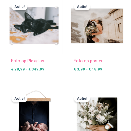
€ 28,99
€ 3,99
Actie!
Actie!
tot
tot
€ 349,99
€ 18,99
Foto op Plexiglas
Foto op poster
€
28,99
-
€
349,99
€
3,99
-
€
18,99
Prijsklasse:
Prijsklasse:
€ 16,99
€ 8,95
Actie!
Actie!
tot
tot
€ 38,99
€ 13,95