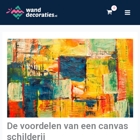
Ga
naar
de
inhoud
De voordelen van een canvas
schilderij