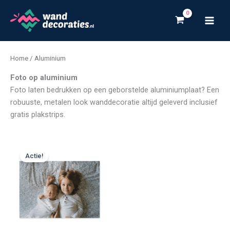
Ga
naar
de
inhoud
Home
/ Aluminium
Foto op aluminium
Foto laten bedrukken op een geborstelde aluminiumplaat? Een
robuuste, metalen look wanddecoratie altijd geleverd inclusief
gratis plakstrips.
Prijsklasse:
€ 24,99
Actie!
tot
€ 263,99