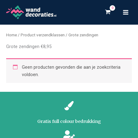
Ga
naar
de
inhoud
Home
/ Product verzendklassen / Grote zendingen
Grote zendingen €8,95
Geen producten gevonden die aan je zoekcriteria
voldoen.
Gratis full colour bedrukking