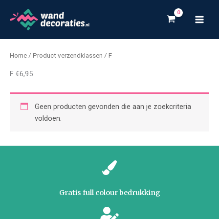
Ga
naar
de
inhoud
Home
/ Product verzendklassen / F
F €6,95
Geen producten gevonden die aan je zoekcriteria
voldoen.
Gratis full colour bedrukking